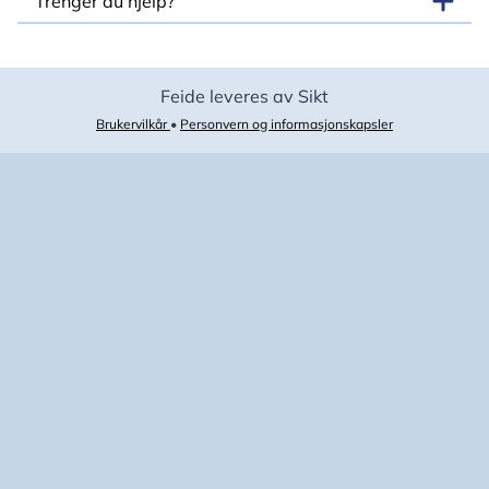
Trenger du hjelp?
Feide leveres av Sikt
Brukervilkår
•
Personvern og informasjonskapsler