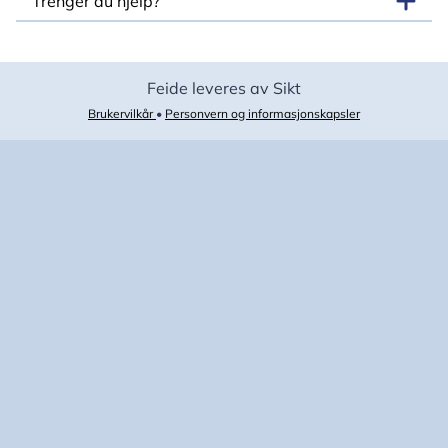
Trenger du hjelp?
Feide leveres av Sikt
Brukervilkår
•
Personvern og informasjonskapsler