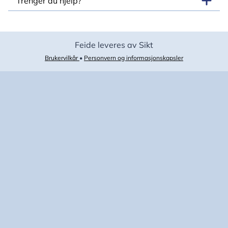
Trenger du hjelp?
Feide leveres av Sikt
Brukervilkår
•
Personvern og informasjonskapsler