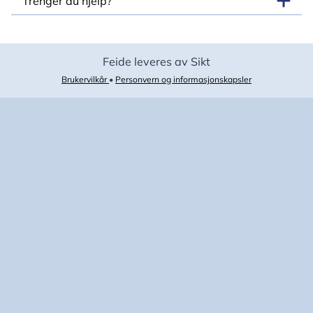
Trenger du hjelp?
Feide leveres av Sikt
Brukervilkår
•
Personvern og informasjonskapsler