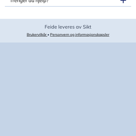
Trenger du hjelp?
Feide leveres av Sikt
Brukervilkår
•
Personvern og informasjonskapsler