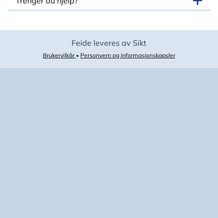
Trenger du hjelp?
Feide leveres av Sikt
Brukervilkår
•
Personvern og informasjonskapsler