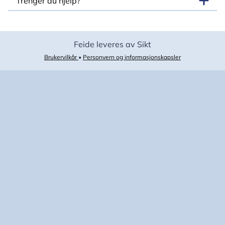
Trenger du hjelp?
Feide leveres av Sikt
Brukervilkår
•
Personvern og informasjonskapsler