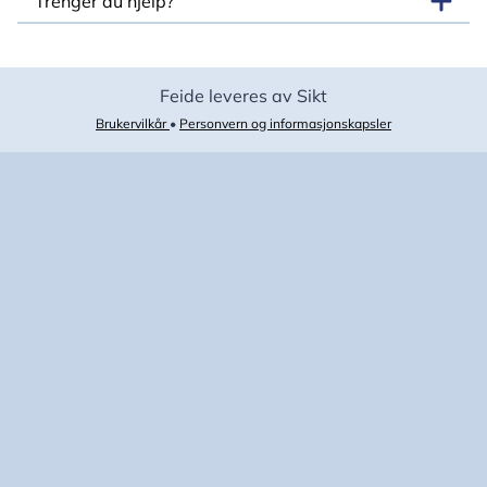
Trenger du hjelp?
Feide leveres av Sikt
Brukervilkår
•
Personvern og informasjonskapsler