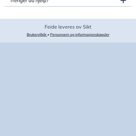
Trenger du hjelp?
Feide leveres av Sikt
Brukervilkår
•
Personvern og informasjonskapsler