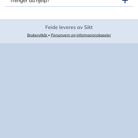
Trenger du hjelp?
Feide leveres av Sikt
Brukervilkår
•
Personvern og informasjonskapsler