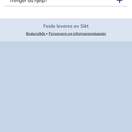
Trenger du hjelp?
Feide leveres av Sikt
Brukervilkår
•
Personvern og informasjonskapsler