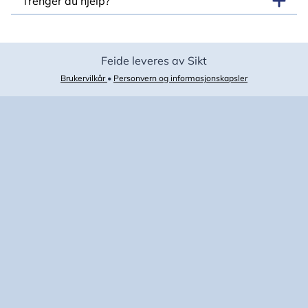
Trenger du hjelp?
Feide leveres av Sikt
Brukervilkår
•
Personvern og informasjonskapsler