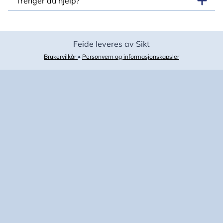
Trenger du hjelp?
Feide leveres av Sikt
Brukervilkår
•
Personvern og informasjonskapsler