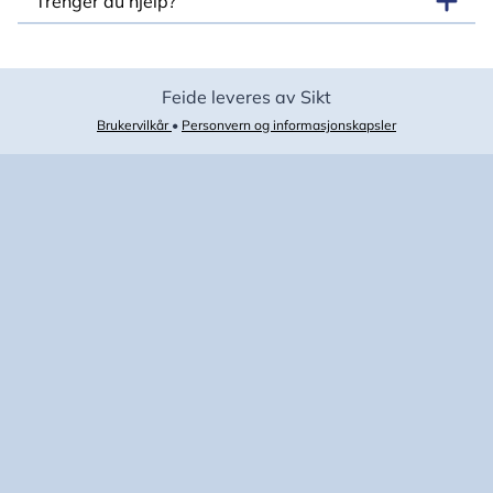
Trenger du hjelp?
Feide leveres av Sikt
Brukervilkår
•
Personvern og informasjonskapsler