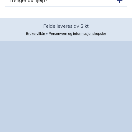
Trenger du hjelp?
Feide leveres av Sikt
Brukervilkår
•
Personvern og informasjonskapsler