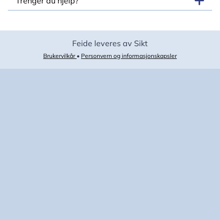
Trenger du hjelp?
Feide leveres av Sikt
Brukervilkår
•
Personvern og informasjonskapsler