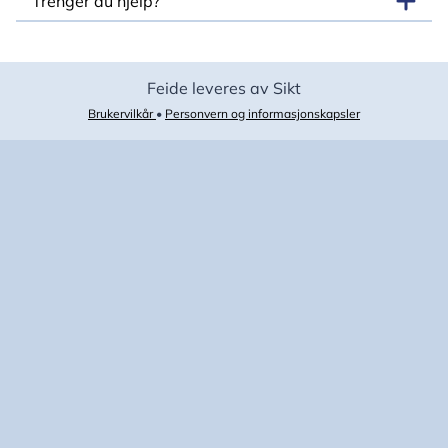
Trenger du hjelp?
Feide leveres av Sikt
Brukervilkår
•
Personvern og informasjonskapsler