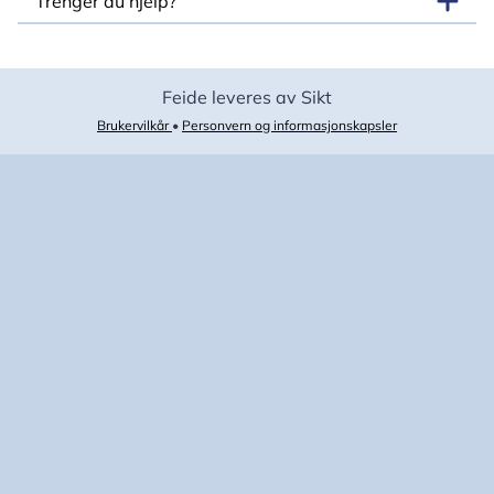
Trenger du hjelp?
Feide leveres av Sikt
Brukervilkår
•
Personvern og informasjonskapsler