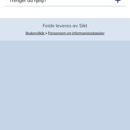
Trenger du hjelp?
Feide leveres av Sikt
Brukervilkår
•
Personvern og informasjonskapsler