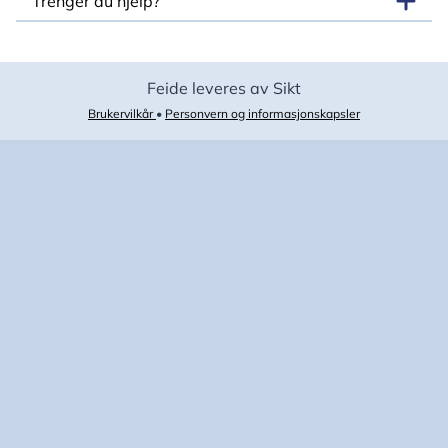
Trenger du hjelp?
Feide leveres av Sikt
Brukervilkår
•
Personvern og informasjonskapsler