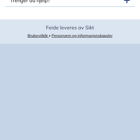
Trenger du hjelp?
Feide leveres av Sikt
Brukervilkår
•
Personvern og informasjonskapsler