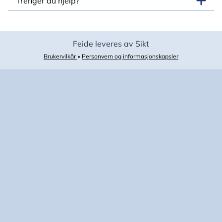
Trenger du hjelp?
Feide leveres av Sikt
Brukervilkår
•
Personvern og informasjonskapsler