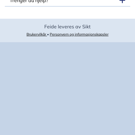
Trenger du hjelp?
Feide leveres av Sikt
Brukervilkår
•
Personvern og informasjonskapsler