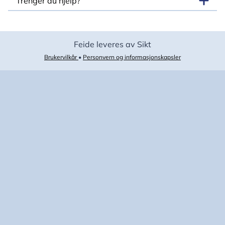
Trenger du hjelp?
Feide leveres av Sikt
Brukervilkår
•
Personvern og informasjonskapsler