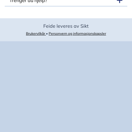
Trenger du hjelp?
Feide leveres av Sikt
Brukervilkår
•
Personvern og informasjonskapsler