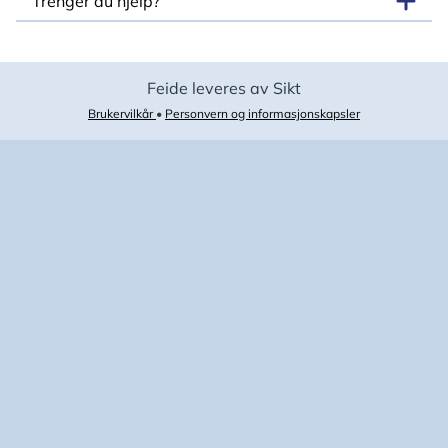
Trenger du hjelp?
Feide leveres av Sikt
Brukervilkår
•
Personvern og informasjonskapsler